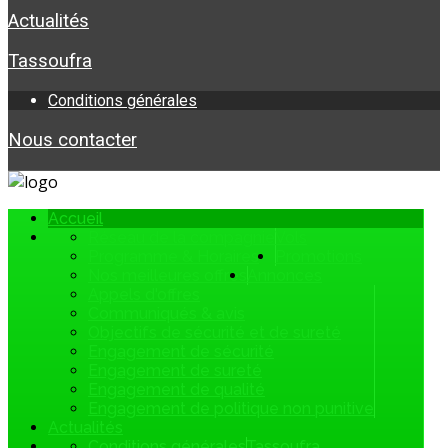
Actualités
Tassoufra
Conditions générales
Nous contacter
Accueil
Réseau de la compagnie
Vols
Programme & Horaires
Promotions
Nos meilleures offres
Annonces
Appels d'offres
Communiqués & avis
Objectifs de sécurité et de sureté
Engagement de sécurité
Engagement de sureté
Engagement de qualité
Engagement de politique non punitive
Actualités
Conditions générales
Tassoufra